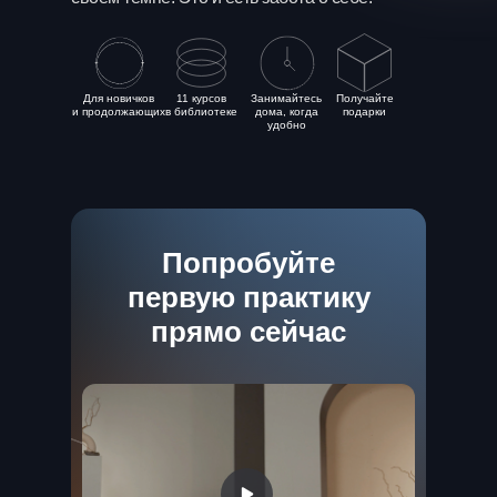
Для новичков
11 курсов
Занимайтесь
Получайте
и продолжающих
в библиотеке
дома, когда
подарки
удобно
Попробуйте
первую практику
прямо сейчас