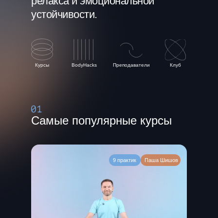
релакса и эмоциональной
устойчивости.
Курсы
BodyHacks
Преподаватели
Клуб
Самые популярные курсы
9 практик
Паша Шишов