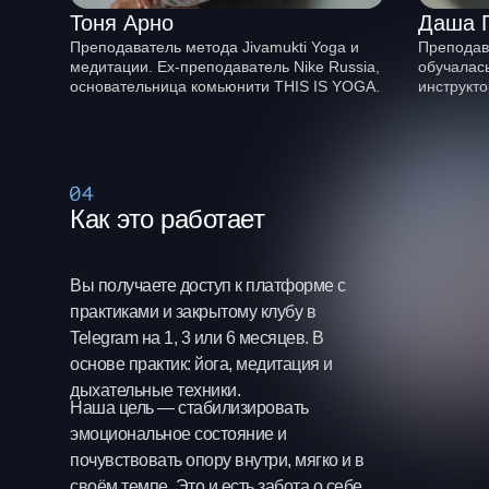
Тоня Арно
Даша Г
Преподаватель метода Jivamukti Yoga и
Преподава
медитации. Ex-преподаватель Nike Russia,
обучалас
основательница комьюнити THIS IS YOGA.
инструкто
Как это работает
Вы получаете доступ к платформе с
практиками и закрытому клубу в
Telegram на 1, 3 или 6 месяцев. В
основе практик: йога, медитация и
дыхательные техники.
Наша цель — стабилизировать
эмоциональное состояние и
почувствовать опору внутри, мягко и в
своём темпе. Это и есть забота о себе.