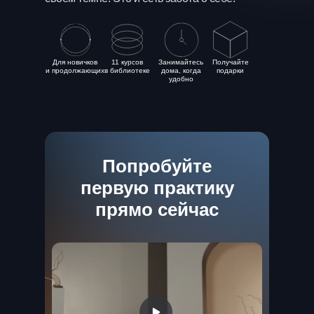
Для новичков
11 курсов
Занимайтесь
Получайте
и продолжающих
в библиотеке
дома, когда
подарки
удобно
Попробуйте
первую практику
прямо сейчас