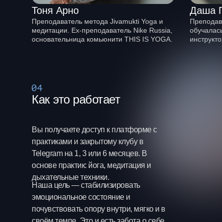
Тоня Арно
Даша Г
Преподаватель метода Jivamukti Yoga и
Преподава
медитации. Ex-преподаватель Nike Russia,
обучалас
основательница комьюнити THIS IS YOGA.
инструкто
Как это работает
Вы получаете доступ к платформе с
практиками и закрытому клубу в
Telegram на 1, 3 или 6 месяцев. В
основе практик: йога, медитация и
дыхательные техники.
Наша цель — стабилизировать
эмоциональное состояние и
почувствовать опору внутри, мягко и в
своём темпе. Это и есть забота о себе.