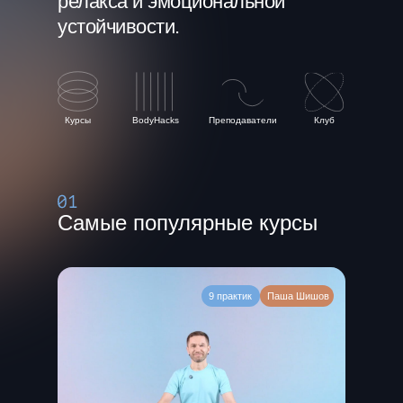
релакса и эмоциональной
устойчивости.
Курсы
BodyHacks
Преподаватели
Клуб
Самые популярные курсы
9 практик
Паша Шишов